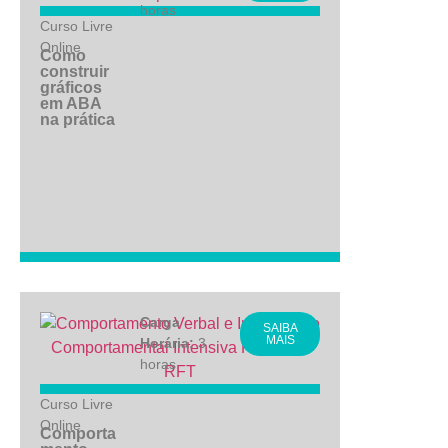
horas
Curso Livre
Online
Como
construir
gráficos
em ABA
na prática
Carga
SAIBA
MAIS
Horária:
3
horas
Curso Livre
Online
Comporta