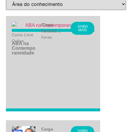
Carga
SAIBA
MAIS
Horária:
2
Curso Livre
horas
Online
ABA na
Contempo
raneidade
Carga
SAIBA