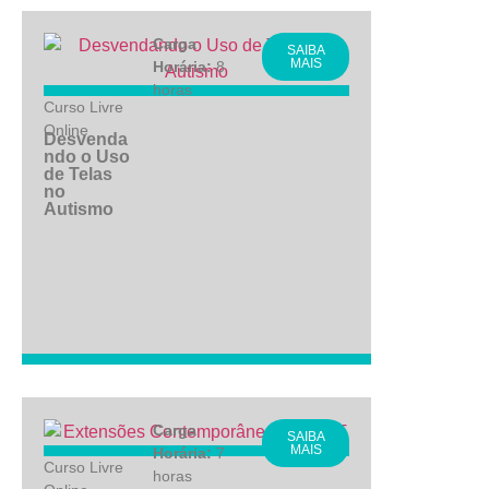
Carga
SAIBA
MAIS
Horária:
8
horas
Curso Livre
Online
Desvenda
ndo o Uso
de Telas
no
Autismo
Carga
SAIBA
MAIS
Horária:
7
Curso Livre
horas