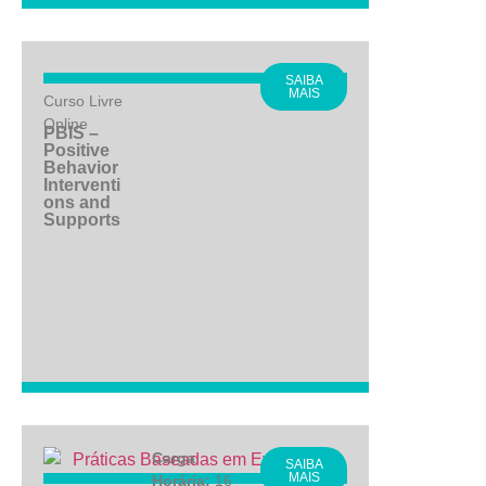
SAIBA
MAIS
Curso Livre
Online
PBIS –
Positive
Behavior
Interventi
ons and
Supports
Carga
SAIBA
MAIS
Horária:
16