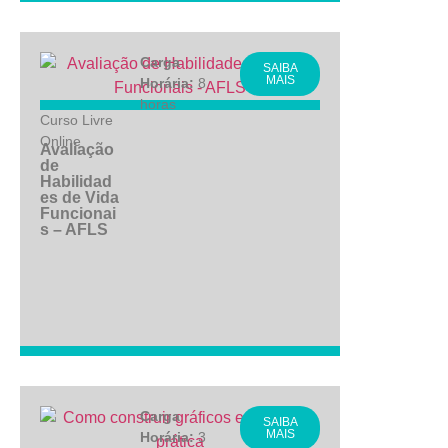
Carga
SAIBA
MAIS
Horária:
8
horas
Curso Livre
Online
Avaliação
de
Habilidad
es de Vida
Funcionai
s – AFLS
Carga
SAIBA
MAIS
Horária:
3