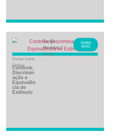
Carga
SAIBA
MAIS
Horária:
4
horas
Curso Livre
Online
Controle,
Discrimin
ação e
Equivalên
cia de
Estímulo