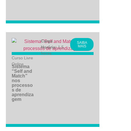
Carga
SAIBA
MAIS
Horária:
1,5
horas
Curso Livre
Online
Sistema
“Self and
Match”
nos
processo
s de
aprendiza
gem