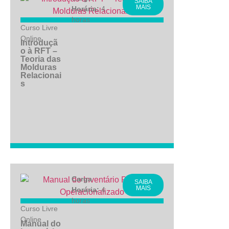
SAIBA
MAIS
Horária:
4
horas
Curso Livre
Online
Introduçã
o à RFT –
Teoria das
Molduras
Relacionai
s
Carga
SAIBA
MAIS
Horária:
4
horas
Curso Livre
Online
Manual do