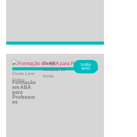
Carga
SAIBA
MAIS
Horária:
80
Curso Livre
horas
Online
Formação
em ABA
para
Professor
es