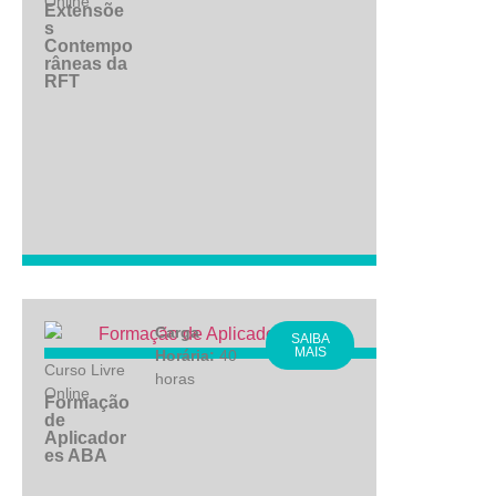
Online
Extensõe
s
Contempo
râneas da
RFT
Carga
SAIBA
MAIS
Horária:
40
Curso Livre
horas
Online
Formação
de
Aplicador
es ABA