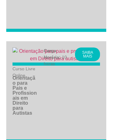
Carga
SAIBA
MAIS
Horária:
10
horas
Curso Livre
Online
Orientaçã
o para
Pais e
Profission
ais em
Direito
para
Autistas