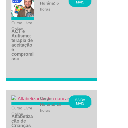
MAIS
Horária:
6
horas
Curso Livre
Online
ACT e
Autismo:
terapia de
aceitação
e
compromi
sso
Carga
SAIBA
MAIS
Horária:
16
Curso Livre
horas
Online
Alfabetiza
ção de
Crianças