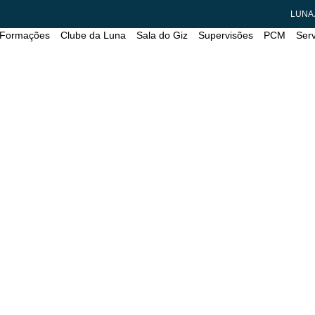
LUNA
 Formações
Clube da Luna
Sala do Giz
Supervisões
PCM
Ser