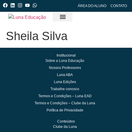
ÁREA DO ALUNO
CONTATO
Cursos e Formações
Clube da Luna
Manejo de Crises (PCM)
Luna Edições
Sheila Silva
Institucional
Sobre a Luna Educação
Nossos Professores
Luna ABA
Luna Edições
Trabalhe conosco
Termos e Condições – Luna EAD
Termos e Condições – Clube da Luna
Política de Privacidade
Conteúdos
Clube da Luna