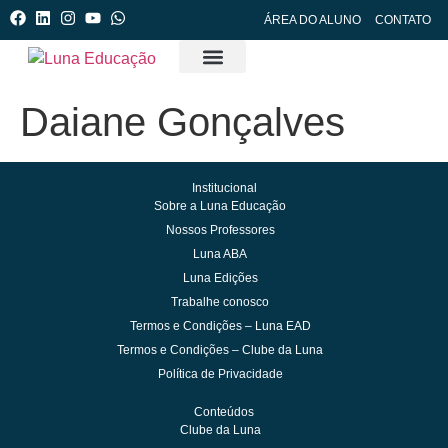
ÁREA DO ALUNO
CONTATO
Cursos e Formações
Clube da Luna
Manejo de Crises (PCM)
Luna Edições
Daiane Gonçalves
Institucional
Sobre a Luna Educação
Nossos Professores
Luna ABA
Luna Edições
Trabalhe conosco
Termos e Condições – Luna EAD
Termos e Condições – Clube da Luna
Política de Privacidade
Conteúdos
Clube da Luna