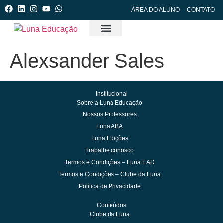
ÁREA DO ALUNO
CONTATO
Cursos e Formações
Clube da Luna
Manejo de Crises (PCM)
Luna Edições
Alexsander Sales
Institucional
Sobre a Luna Educação
Nossos Professores
Luna ABA
Luna Edições
Trabalhe conosco
Termos e Condições – Luna EAD
Termos e Condições – Clube da Luna
Política de Privacidade
Conteúdos
Clube da Luna