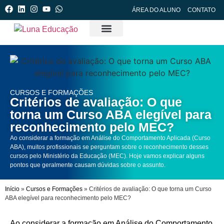
ÁREA DO ALUNO
CONTATO
Cursos e Formações
Clube da Luna
Manejo de Crises (PCM)
Luna Edições
CURSOS E FORMAÇÕES
Critérios de avaliação: O que
torna um Curso ABA elegível para
reconhecimento pelo MEC?
Ao considerar a formação em Análise do Comportamento Aplicada (Curso
ABA), muitos profissionais se perguntam sobre o reconhecimento desses
cursos pelo Ministério da Educação (MEC). Hoje vamos explicar alguns
pontos que geralmente causam dúvidas sobre o assunto.
Início
»
Cursos e Formações
»
Critérios de avaliação: O que torna um Curso
ABA elegível para reconhecimento pelo MEC?
Ao considerar a formação em Análise do Comportamento