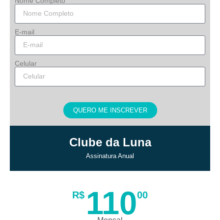
Nome Completo
E-mail
Celular
QUERO ME INSCREVER
Clube da Luna
Assinatura Anual
110
R$
00