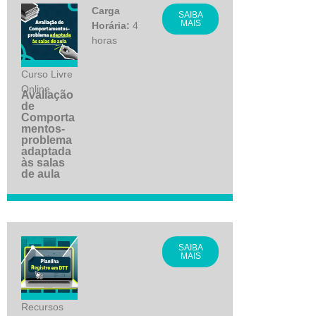
Carga
SAIBA
MAIS
Horária:
4
horas
Curso Livre
Online
Avaliação
de
Comporta
mentos-
problema
adaptada
às salas
de aula
SAIBA
MAIS
Recursos