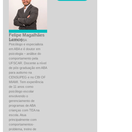
Felipe Magalhães
Lemos
Doutor, QBA
Psicólogo e especialista
em ABA e é doutor em
psicologia – análise do
comportamento pela
UFSCAR. Docente a nível
de pós-graduação em ABA
para autismo na
CENSUPEG e no CBI OF
MIAMI. Tem experiência
de 11 anos como
psicólogo escolar
envolvendo o
gerenciamento de
programas de ABA
crianças com TEA na
escola. Atua
principalmente com
comportamentos-
problema, treino de