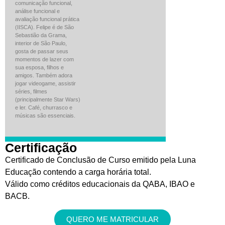
comunicação funcional,
análise funcional e
avaliação funcional prática
(IISCA). Felipe é de São
Sebastião da Grama,
interior de São Paulo,
gosta de passar seus
momentos de lazer com
sua esposa, filhos e
amigos. Também adora
jogar videogame, assistir
séries, filmes
(principalmente Star Wars)
e ler. Café, churrasco e
músicas são essenciais.
Certificação
Certificado de Conclusão de Curso emitido pela Luna
Educação contendo a carga horária total.
Válido como créditos educacionais da QABA, IBAO e
BACB.
QUERO ME MATRICULAR